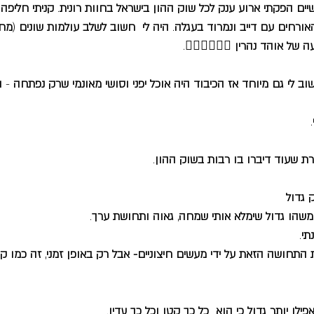
שיים הפקתי ארוע ענק לכל שוק ההון בישראל בחוות רונית
. 
קניתי חליפה
ורחים עם דייב ונמרוד בעגלה
. 
היה לי
חשוב לשלב עולמות שונים
 (
מחב
ה של אוהד נהרין
 🤸‍♀️🤸‍♀️🤸‍♀️.
ב לי גם מיוחד אז הכיבוד היה אוכל יפני וסושי מאונמי שרק נפתחה
 - 
ו
.
רת שעוד דיברו בו רבות בשוק ההון
.
 גדול
משהו גדול שימלא אותי שמחה
, 
גאוה ותחושת ערך
.
תי
.
 התחושה הזאת על ידי מעשים חיצוניים- אבל רק באופן זמני
, 
זה כמו ק
ילו יותר גדול כי הוא
כל כך קטן וכל כך עדין
.