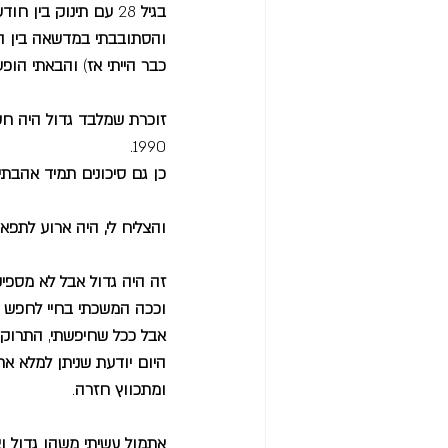
בגיל
 28 
עם תינוק בין חוד
והסתובבתי במדשאה בין הא
כבר הייתי אז
) 
והבאתי הופע
זוכרת שמלבד גדול היה חשו
1990. 
כן גם סיכונים תמיד אהבתי
והצליח לי, היה ארוע לתפא
זה היה גדול אבל לא מספיק
וככה המשכתי בחיי לחפש 
אבל ככל שחיפשתי
, 
התרוקנ
היום יודעת שניתן למלא את
ומתכווץ חזרה
.
אתמול עשיתי משהו גדול ואפ